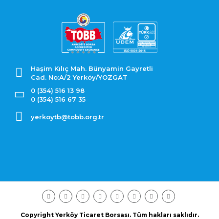
Haşim Kılıç Mah. Bünyamin Gayretli
Cad. No:A/2 Yerköy/YOZGAT
0 (354) 516 13 98
0 (354) 516 67 35
yerkoytb@tobb.org.tr
Copyright Yerköy Ticaret Borsası. Tüm hakları saklıdır.