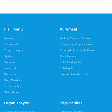
Hızlı Menü
Kurumsal
Anasayfa
Yerköy Ticaret Borsası
Kurumsal
Misyon ve Vizyonumuz
Organizasyon
Stratejik Plan ve İş Planı
Üyeler
Politikalarımız
Haberler
Lobi Faaliyetleri
Mevzuat
El Kitapları
Raporlar
İlke ve Değerlerimiz
Bilgi Bankası
Multimedya
Bize Ulaşın
Organizasyon
Bilgi Bankası
Organizasyon Şeması
Yatırım Fırsatları