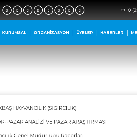
0 (3
KURUMSAL
ORGANIZASYON
ÜYELER
HABERLER
M
AŞ HAYVANCILIK (SIĞIRCILIK)
R-PAZAR ANALİZİ VE PAZAR ARAŞTIRMASI
cılık Genel Müdürlüğü Raporları