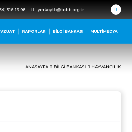
54) 516 13 98
yerkoytb@tobb.org.tr
EVZUAT
RAPORLAR
BILGI BANKASI
MULTIMEDYA
ANASAYFA
BILGI BANKASI
HAYVANCILIK