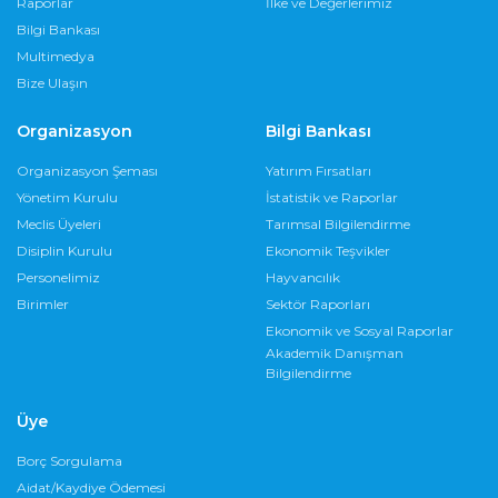
Raporlar
İlke ve Değerlerimiz
Bilgi Bankası
Multimedya
Bize Ulaşın
Organizasyon
Bilgi Bankası
Organizasyon Şeması
Yatırım Fırsatları
Yönetim Kurulu
İstatistik ve Raporlar
Meclis Üyeleri
Tarımsal Bilgilendirme
Disiplin Kurulu
Ekonomik Teşvikler
Personelimiz
Hayvancılık
Birimler
Sektör Raporları
Ekonomik ve Sosyal Raporlar
Akademik Danışman
Bilgilendirme
Üye
Borç Sorgulama
Aidat/Kaydiye Ödemesi