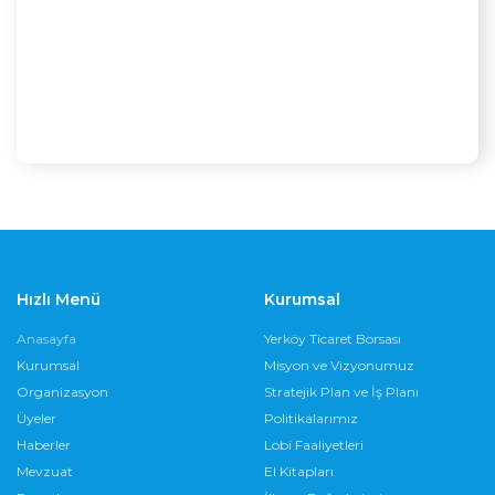
Hızlı Menü
Kurumsal
Anasayfa
Yerköy Ticaret Borsası
Kurumsal
Misyon ve Vizyonumuz
Organizasyon
Stratejik Plan ve İş Planı
Üyeler
Politikalarımız
Haberler
Lobi Faaliyetleri
Mevzuat
El Kitapları