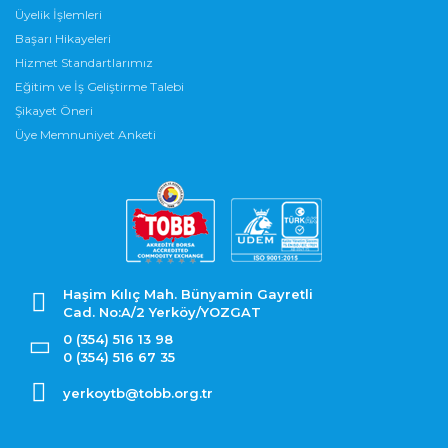
Üyelik İşlemleri
Başarı Hikayeleri
Hizmet Standartlarımız
Eğitim ve İş Geliştirme Talebi
Şikayet Öneri
Üye Memnuniyet Anketi
Haşim Kılıç Mah. Bünyamin Gayretli
Cad. No:A/2 Yerköy/YOZGAT
0 (354) 516 13 98
0 (354) 516 67 35
yerkoytb@tobb.org.tr