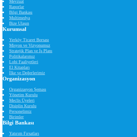
Mevzuat
Raporlar
Bilgi Bankası
Multimedya
Bize Ulaşın
Kurumsal
Yerköy Ticaret Borsası
Misyon ve Vizyonumuz
Stratejik Plan ve İş Planı
Politikalarımız
Lobi Faaliyetleri
El Kitapları
İlke ve Değerlerimiz
Organizasyon
Organizasyon Şeması
Yönetim Kurulu
Meclis Üyeleri
Disiplin Kurulu
Personelimiz
Birimler
Bilgi Bankası
Yatırım Fırsatları