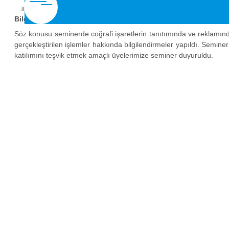
Türkiye Odalar ve Borsalar Birliği ile Ticaret Bakanlığı işbirl
Bilgilendirme Semineri"
gerçekleştirildi.
Söz konusu seminerde coğrafi işaretlerin tanıtımında ve reklamın
gerçekleştirilen işlemler hakkında bilgilendirmeler yapıldı. Semine
katılımını teşvik etmek amaçlı üyelerimize seminer duyuruldu.