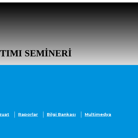
TIMI SEMINERI
zuat
Raporlar
Bilgi Bankası
Multimedya
JANDAYA EKLE