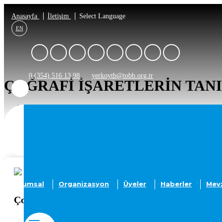
Anasayfa
İletişim
Select Language
EN
0 (354) 516 13 98
yerkoytb@tobb.org.tr
ÇOĞRAFI İŞARETLERIN TANI
Anasayfa
Etkinlikler
Kurumsal
Organizasyon
Üyeler
Haberler
Mev
Çoğrafi İşaretlerin Tanıtımı Semineri
07-06-2022
A