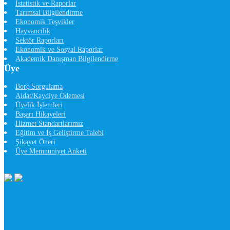
İstatistik ve Raporlar
Tarımsal Bilgilendirme
Ekonomik Teşvikler
Hayvancılık
Sektör Raporları
Ekonomik ve Sosyal Raporlar
Akademik Danışman Bilgilendirme
Üye
Borç Sorgulama
Aidat/Kaydiye Ödemesi
Üyelik İşlemleri
Başarı Hikayeleri
Hizmet Standartlarımız
Eğitim ve İş Geliştirme Talebi
Şikayet Öneri
Üye Memnuniyet Anketi