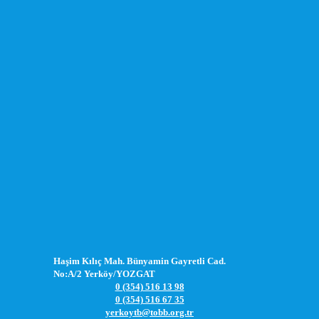
Haşim Kılıç Mah. Bünyamin Gayretli Cad.
No:A/2 Yerköy/YOZGAT
0 (354) 516 13 98
0 (354) 516 67 35
yerkoytb@tobb.org.tr