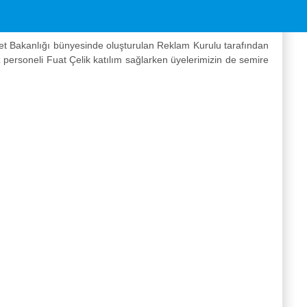
ı Nezdinde Coğrafi İşaretlerin Tanıtımı ve Denetlenmesi
ret Bakanlığı bünyesinde oluşturulan Reklam Kurulu tarafından
z personeli Fuat Çelik katılım sağlarken üyelerimizin de semire