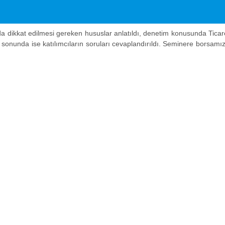
iğinde
7 Haziran 2022 Salı günü saat 15:00
'te
"Ticaret Bakanlığ
da dikkat edilmesi gereken hususlar anlatıldı, denetim konusunda Tica
r sonunda ise katılımcıların soruları cevaplandırıldı. Seminere borsamı