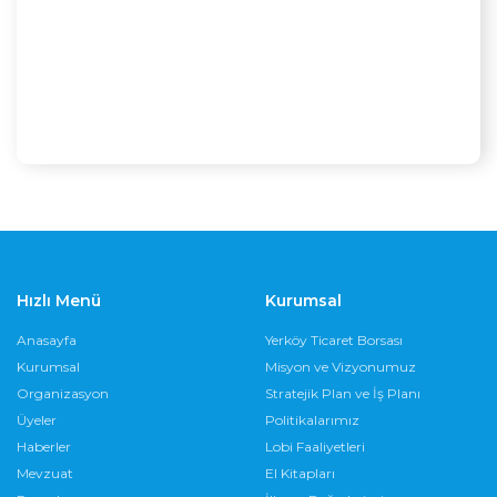
Hızlı Menü
Kurumsal
Anasayfa
Yerköy Ticaret Borsası
Kurumsal
Misyon ve Vizyonumuz
Organizasyon
Stratejik Plan ve İş Planı
Üyeler
Politikalarımız
Haberler
Lobi Faaliyetleri
Mevzuat
El Kitapları