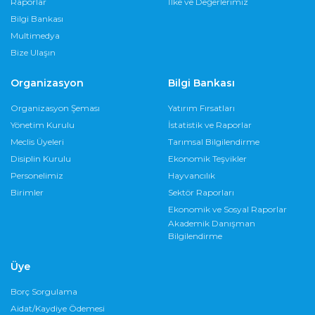
Raporlar
İlke ve Değerlerimiz
Bilgi Bankası
Multimedya
Bize Ulaşın
Organizasyon
Bilgi Bankası
Organizasyon Şeması
Yatırım Fırsatları
Yönetim Kurulu
İstatistik ve Raporlar
Meclis Üyeleri
Tarımsal Bilgilendirme
Disiplin Kurulu
Ekonomik Teşvikler
Personelimiz
Hayvancılık
Birimler
Sektör Raporları
Ekonomik ve Sosyal Raporlar
Akademik Danışman
Bilgilendirme
Üye
Borç Sorgulama
Aidat/Kaydiye Ödemesi