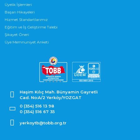
Üyelik İşlemleri
Başarı Hikayeleri
Hizmet Standartlarımız
Eğitim ve İş Geliştirme Talebi
Şikayet Öneri
Üye Memnuniyet Anketi
Haşim Kılıç Mah. Bünyamin Gayretli
Cad. No:A/2 Yerköy/YOZGAT
0 (354) 516 13 98
0 (354) 516 67 35
yerkoytb@tobb.org.tr