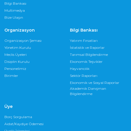
Bilgi Bankası
Multimedya
Bize Ulaşın
Organizasyon
Bilgi Bankası
Organizasyon Şeması
Yatırım Fırsatları
Yönetim Kurulu
İstatistik ve Raporlar
Meclis Üyeleri
Tarımsal Bilgilendirme
Disiplin Kurulu
Ekonomik Teşvikler
Personelimiz
Hayvancılık
Birimler
Sektör Raporları
Ekonomik ve Sosyal Raporlar
Akademik Danışman
Bilgilendirme
Üye
Borç Sorgulama
Aidat/Kaydiye Ödemesi
Üyelik İşlemleri