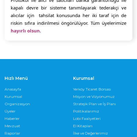
Protokol ile alıcı ve satıcıları banka garantörlüğü ile 
kapalı devre bir sisteme tanımlayarak tederakçi ve 
alıcılar için  tahsilat konusunda her iki taraf için de 
riskin sıfıra indirilmesi öngörülüyor. Tüm üyelerimize 
hayırlı olsun
.
Hızlı Menü
Kurumsal
Anasayfa
Yerköy Ticaret Borsası
Kurumsal
Misyon ve Vizyonumuz
Organizasyon
Stratejik Plan ve İş Planı
Üyeler
Politikalarımız
Haberler
Lobi Faaliyetleri
Mevzuat
El Kitapları
Raporlar
İlke ve Değerlerimiz