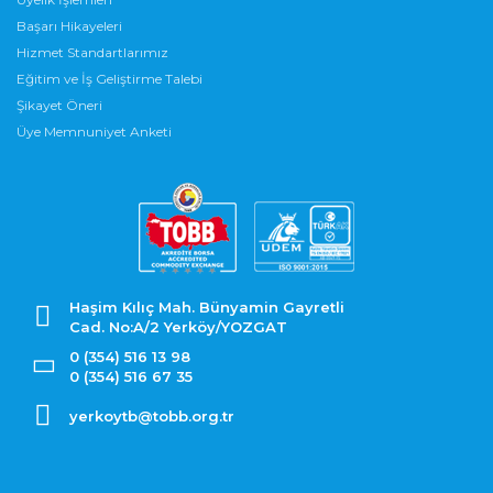
Başarı Hikayeleri
Hizmet Standartlarımız
Eğitim ve İş Geliştirme Talebi
Şikayet Öneri
Üye Memnuniyet Anketi
Haşim Kılıç Mah. Bünyamin Gayretli
Cad. No:A/2 Yerköy/YOZGAT
0 (354) 516 13 98
0 (354) 516 67 35
yerkoytb@tobb.org.tr