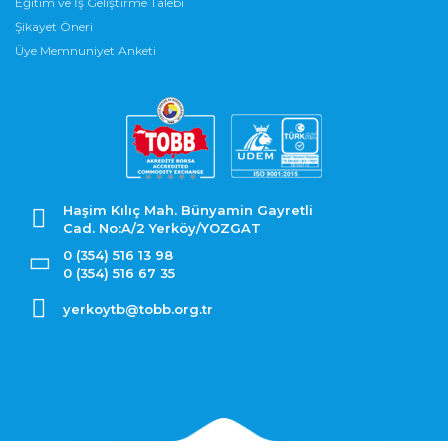
Eğitim ve İş Geliştirme Talebi
Şikayet Öneri
Üye Memnuniyet Anketi
Haşim Kılıç Mah. Bünyamin Gayretli
Cad. No:A/2 Yerköy/YOZGAT
0 (354) 516 13 98
0 (354) 516 67 35
yerkoytb@tobb.org.tr