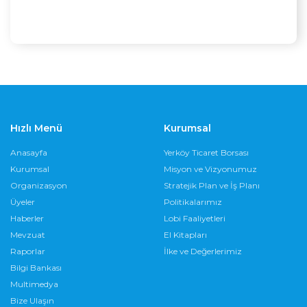
Hızlı Menü
Kurumsal
Anasayfa
Yerköy Ticaret Borsası
Kurumsal
Misyon ve Vizyonumuz
Organizasyon
Stratejik Plan ve İş Planı
Üyeler
Politikalarımız
Haberler
Lobi Faaliyetleri
Mevzuat
El Kitapları
Raporlar
İlke ve Değerlerimiz
Bilgi Bankası
Multimedya
Bize Ulaşın