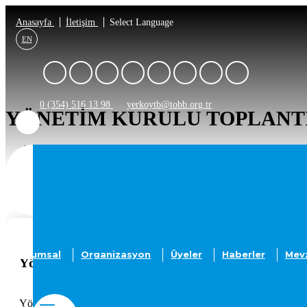
Anasayfa
İletişim
Select Language
EN
0 (354) 516 13 98
yerkoytb@tobb.org.tr
YÖNETIM KURULU TOPLANTI
Anasayfa
Etkinlikler
Kurumsal
Organizasyon
Üyeler
Haberler
Mev
Yönetim Kurulu Toplantısı Yapıldı
2022-04-28
AJAN
Yönetim Kurulu Toplantısı Yapıldı