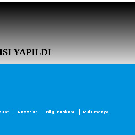
SI YAPILDI
zuat
Raporlar
Bilgi Bankası
Multimedya
DAYA EKLE