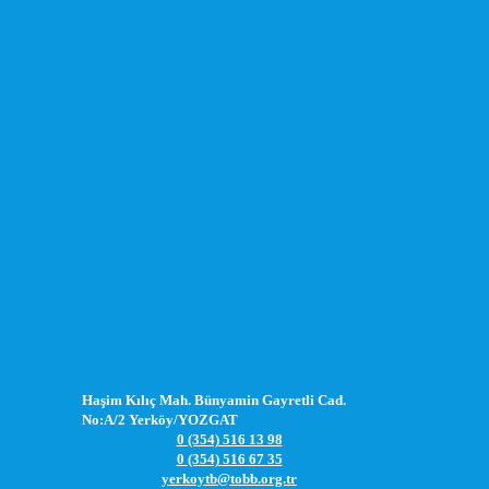
Haşim Kılıç Mah. Bünyamin Gayretli Cad.
No:A/2 Yerköy/YOZGAT
0 (354) 516 13 98
0 (354) 516 67 35
yerkoytb@tobb.org.tr