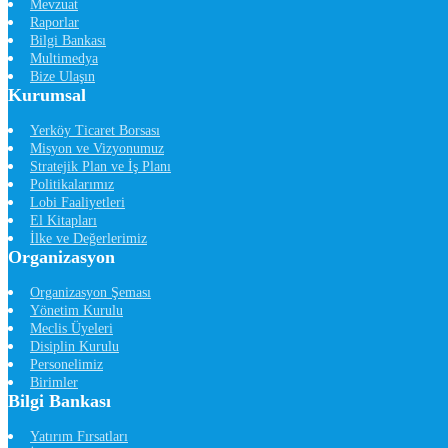
Mevzuat
Raporlar
Bilgi Bankası
Multimedya
Bize Ulaşın
Kurumsal
Yerköy Ticaret Borsası
Misyon ve Vizyonumuz
Stratejik Plan ve İş Planı
Politikalarımız
Lobi Faaliyetleri
El Kitapları
İlke ve Değerlerimiz
Organizasyon
Organizasyon Şeması
Yönetim Kurulu
Meclis Üyeleri
Disiplin Kurulu
Personelimiz
Birimler
Bilgi Bankası
Yatırım Fırsatları