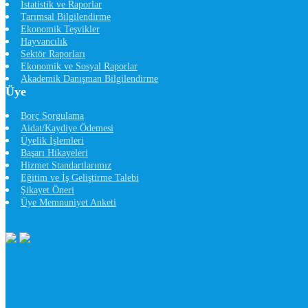
İstatistik ve Raporlar
Tarımsal Bilgilendirme
Ekonomik Teşvikler
Hayvancılık
Sektör Raporları
Ekonomik ve Sosyal Raporlar
Akademik Danışman Bilgilendirme
Üye
Borç Sorgulama
Aidat/Kaydiye Ödemesi
Üyelik İşlemleri
Başarı Hikayeleri
Hizmet Standartlarımız
Eğitim ve İş Geliştirme Talebi
Şikayet Öneri
Üye Memnuniyet Anketi