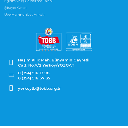
Eğitim ve İş Geliştirme Talebi
Şikayet Öneri
Üye Memnuniyet Anketi
Haşim Kılıç Mah. Bünyamin Gayretli
Cad. No:A/2 Yerköy/YOZGAT
0 (354) 516 13 98
0 (354) 516 67 35
yerkoytb@tobb.org.tr