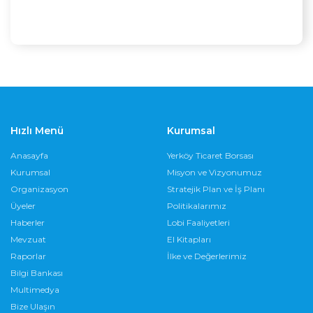
Hızlı Menü
Kurumsal
Anasayfa
Yerköy Ticaret Borsası
Kurumsal
Misyon ve Vizyonumuz
Organizasyon
Stratejik Plan ve İş Planı
Üyeler
Politikalarımız
Haberler
Lobi Faaliyetleri
Mevzuat
El Kitapları
Raporlar
İlke ve Değerlerimiz
Bilgi Bankası
Multimedya
Bize Ulaşın