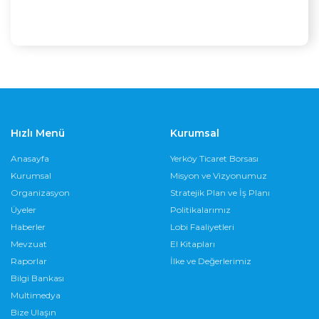
Hızlı Menü
Kurumsal
Anasayfa
Yerköy Ticaret Borsası
Kurumsal
Misyon ve Vizyonumuz
Organizasyon
Stratejik Plan ve İş Planı
Üyeler
Politikalarımız
Haberler
Lobi Faaliyetleri
Mevzuat
El Kitapları
Raporlar
İlke ve Değerlerimiz
Bilgi Bankası
Multimedya
Bize Ulaşın