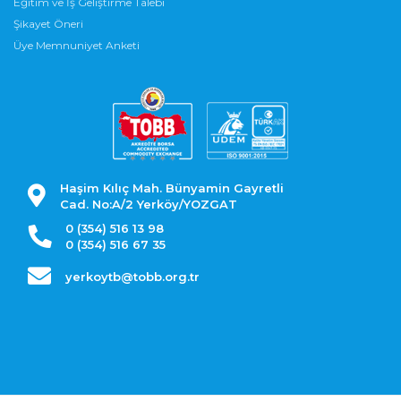
Eğitim ve İş Geliştirme Talebi
Şikayet Öneri
Üye Memnuniyet Anketi
Haşim Kılıç Mah. Bünyamin Gayretli
Cad. No:A/2 Yerköy/YOZGAT
0 (354) 516 13 98
0 (354) 516 67 35
yerkoytb@tobb.org.tr