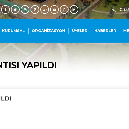
0 (3
KURUMSAL
ORGANIZASYON
ÜYELER
HABERLER
M
ISI YAPILDI
ILDI