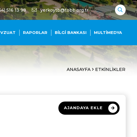
54) 516 13 98
yerkoytb@tobb.org.tr
EVZUAT
RAPORLAR
BILGI BANKASI
MULTIMEDYA
ANASAYFA
ETKINLIKLER
AJANDAYA EKLE