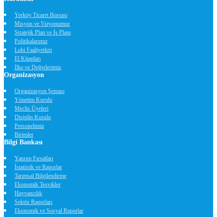
Yerköy Ticaret Borsası
Misyon ve Vizyonumuz
Stratejik Plan ve İş Planı
Politikalarımız
Lobi Faaliyetleri
El Kitapları
İlke ve Değerlerimiz
Organizasyon
Organizasyon Şeması
Yönetim Kurulu
Meclis Üyeleri
Disiplin Kurulu
Personelimiz
Birimler
Bilgi Bankası
Yatırım Fırsatları
İstatistik ve Raporlar
Tarımsal Bilgilendirme
Ekonomik Teşvikler
Hayvancılık
Sektör Raporları
Ekonomik ve Sosyal Raporlar