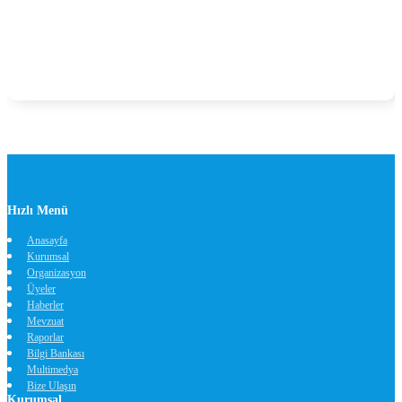
Hızlı Menü
Anasayfa
Kurumsal
Organizasyon
Üyeler
Haberler
Mevzuat
Raporlar
Bilgi Bankası
Multimedya
Bize Ulaşın
Kurumsal