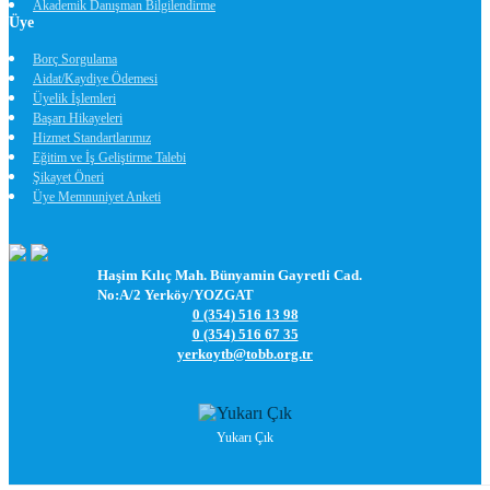
Akademik Danışman Bilgilendirme
Üye
Borç Sorgulama
Aidat/Kaydiye Ödemesi
Üyelik İşlemleri
Başarı Hikayeleri
Hizmet Standartlarımız
Eğitim ve İş Geliştirme Talebi
Şikayet Öneri
Üye Memnuniyet Anketi
Haşim Kılıç Mah. Bünyamin Gayretli Cad.
No:A/2 Yerköy/YOZGAT
0 (354) 516 13 98
0 (354) 516 67 35
yerkoytb@tobb.org.tr
Yukarı Çık