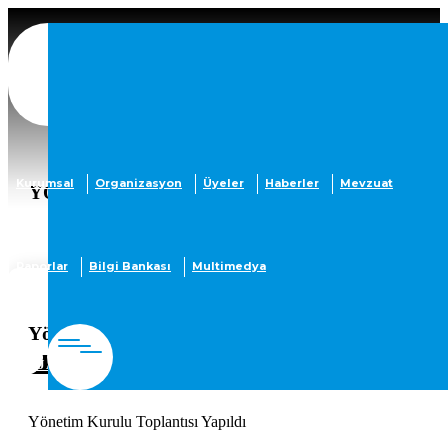
Kurumsal
Organizasyon
Üyeler
Haberler
Mevzuat
YÖNETIM KURULU TOPLANTISI YAPILDI
Raporlar
Bilgi Bankası
Multimedya
Yönetim Kurulu Toplantısı Yapıldı
2024-06-20
AJANDAYA EKLE
Yönetim Kurulu Toplantısı Yapıldı