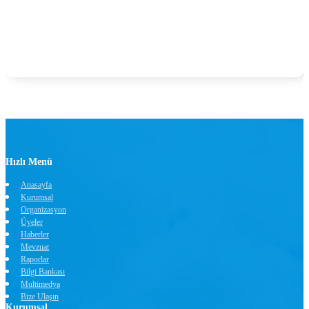
Hızlı Menü
Anasayfa
Kurumsal
Organizasyon
Üyeler
Haberler
Mevzuat
Raporlar
Bilgi Bankası
Multimedya
Bize Ulaşın
Kurumsal