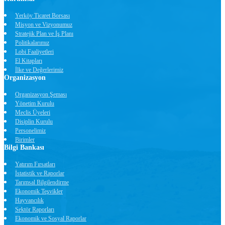
Yerköy Ticaret Borsası
Misyon ve Vizyonumuz
Stratejik Plan ve İş Planı
Politikalarımız
Lobi Faaliyetleri
El Kitapları
İlke ve Değerlerimiz
Organizasyon
Organizasyon Şeması
Yönetim Kurulu
Meclis Üyeleri
Disiplin Kurulu
Personelimiz
Birimler
Bilgi Bankası
Yatırım Fırsatları
İstatistik ve Raporlar
Tarımsal Bilgilendirme
Ekonomik Teşvikler
Hayvancılık
Sektör Raporları
Ekonomik ve Sosyal Raporlar