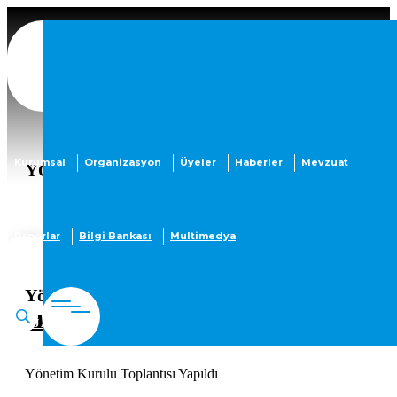
Kurumsal
Organizasyon
Üyeler
Haberler
Mevzuat
YÖNETIM KURULU TOPLANTISI YAPILDI
Raporlar
Bilgi Bankası
Multimedya
Yönetim Kurulu Toplantısı Yapıldı
2025-10-23
AJANDAYA EKLE
Yönetim Kurulu Toplantısı Yapıldı