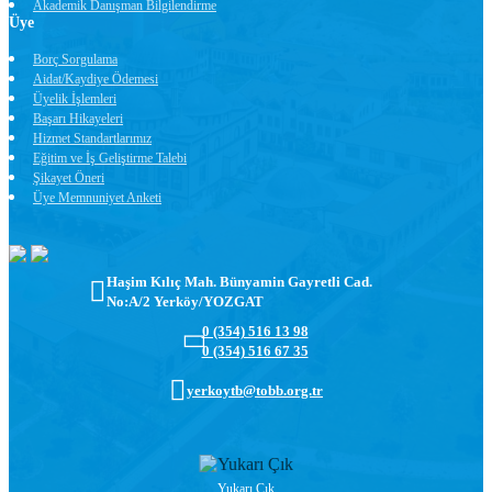
Akademik Danışman Bilgilendirme
Üye
Borç Sorgulama
Aidat/Kaydiye Ödemesi
Üyelik İşlemleri
Başarı Hikayeleri
Hizmet Standartlarımız
Eğitim ve İş Geliştirme Talebi
Şikayet Öneri
Üye Memnuniyet Anketi
Haşim Kılıç Mah. Bünyamin Gayretli Cad.
No:A/2 Yerköy/YOZGAT
0 (354) 516 13 98
0 (354) 516 67 35
yerkoytb@tobb.org.tr
Yukarı Çık