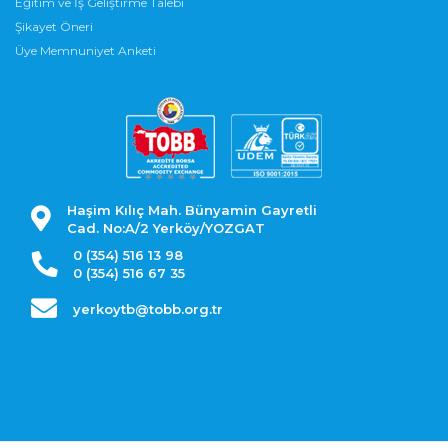
Eğitim ve İş Geliştirme Talebi
Şikayet Öneri
Üye Memnuniyet Anketi
Haşim Kılıç Mah. Bünyamin Gayretli
Cad. No:A/2 Yerköy/YOZGAT
0 (354) 516 13 98
0 (354) 516 67 35
yerkoytb@tobb.org.tr