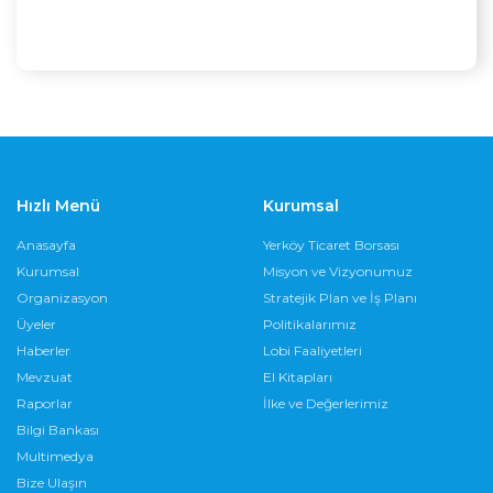
Hızlı Menü
Kurumsal
Anasayfa
Yerköy Ticaret Borsası
Kurumsal
Misyon ve Vizyonumuz
Organizasyon
Stratejik Plan ve İş Planı
Üyeler
Politikalarımız
Haberler
Lobi Faaliyetleri
Mevzuat
El Kitapları
Raporlar
İlke ve Değerlerimiz
Bilgi Bankası
Multimedya
Bize Ulaşın