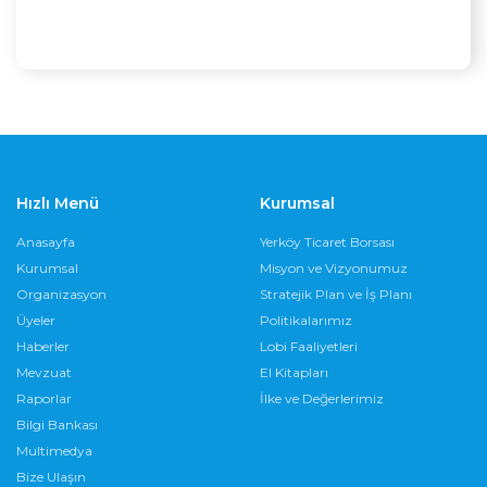
Hızlı Menü
Kurumsal
Anasayfa
Yerköy Ticaret Borsası
Kurumsal
Misyon ve Vizyonumuz
Organizasyon
Stratejik Plan ve İş Planı
Üyeler
Politikalarımız
Haberler
Lobi Faaliyetleri
Mevzuat
El Kitapları
Raporlar
İlke ve Değerlerimiz
Bilgi Bankası
Multimedya
Bize Ulaşın