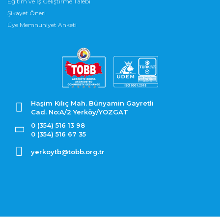
Eğitim ve İş Geliştirme Talebi
Şikayet Öneri
Üye Memnuniyet Anketi
Haşim Kılıç Mah. Bünyamin Gayretli
Cad. No:A/2 Yerköy/YOZGAT
0 (354) 516 13 98
0 (354) 516 67 35
yerkoytb@tobb.org.tr