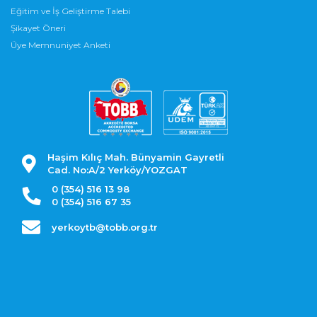
Eğitim ve İş Geliştirme Talebi
Şikayet Öneri
Üye Memnuniyet Anketi
Haşim Kılıç Mah. Bünyamin Gayretli
Cad. No:A/2 Yerköy/YOZGAT
0 (354) 516 13 98
0 (354) 516 67 35
yerkoytb@tobb.org.tr