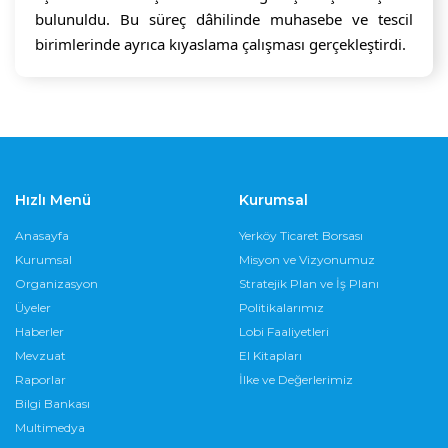
bulunuldu. Bu süreç dâhilinde muhasebe ve tescil 
birimlerinde ayrıca kıyaslama çalışması gerçekleştirdi.
Hızlı Menü
Kurumsal
Anasayfa
Yerköy Ticaret Borsası
Kurumsal
Misyon ve Vizyonumuz
Organizasyon
Stratejik Plan ve İş Planı
Üyeler
Politikalarımız
Haberler
Lobi Faaliyetleri
Mevzuat
El Kitapları
Raporlar
İlke ve Değerlerimiz
Bilgi Bankası
Multimedya